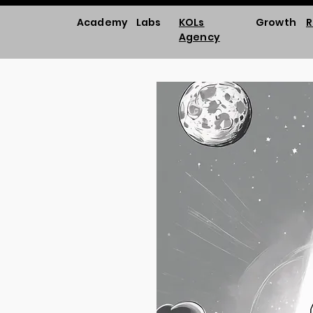
Academy
Labs
KOLs
Growth
R
Agency
as-a-Service que
mento da economia
pesquisa de ponta,
ltoria estratégica e
 abordagem integrada.