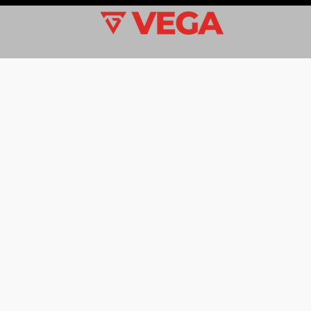
Vega é um hub de Ecosystem-
acelera a adoção e o cresci
tokenizada no Brasil, unindo 
educação especializada, consu
inovação tecnológica em uma