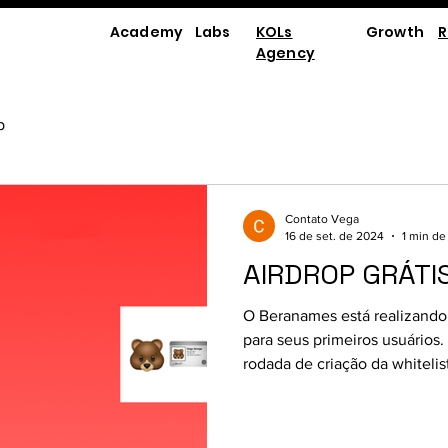
Academy
Labs
KOLs
Growth
R
Agency
p
Contato Vega
16 de set. de 2024
1 min de 
AIRDROP GRÁTI
O Beranames está realizand
para seus primeiros usuários.
rodada de criação da whitelis