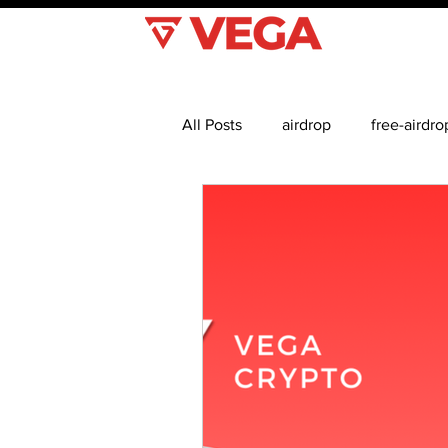
All Posts
airdrop
free-airdro