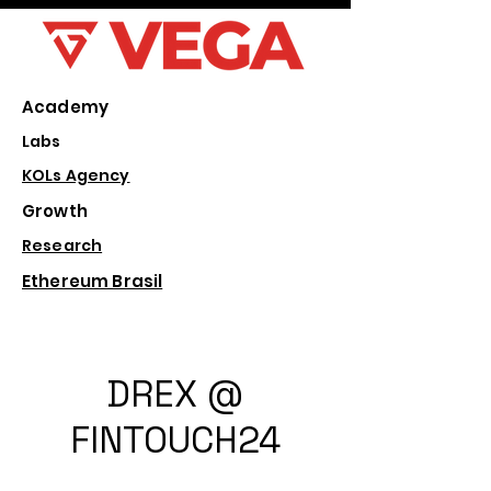
Academy
Labs
KOLs Agency
Growth
Research
Ethereum Brasil
DREX @
FINTOUCH24