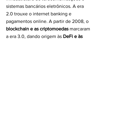
sistemas bancários eletrônicos. A era
2.0 trouxe o internet banking e
pagamentos online. A partir de 2008, o
blockchain e as criptomoedas
marcaram
a era 3.0, dando origem às
DeFi e às
startups disruptivas
.
Na era 4.0, a
expansão global das
fintechs digitais,
DeFi e Tokenização
está criando as
bases para uma economia tokenizada,
repleta de oportunidades para as
Fintechs
.
Agora que você tem uma noção
de como a blockchain e o DREX
podem acelerar e escalar sua
Fintech, entre em contato
conosco.